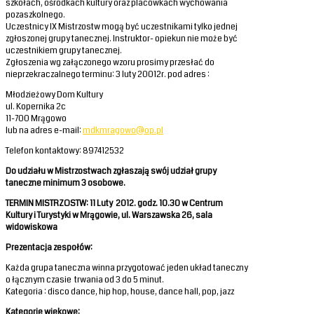
szkołach, ośrodkach kultury oraz placówkach wychowania
pozaszkolnego.
Uczestnicy IX Mistrzostw mogą być uczestnikami tylko jednej
zgłoszonej grupy tanecznej. Instruktor- opiekun nie może być
uczestnikiem grupy tanecznej.
Zgłoszenia wg załączonego wzoru prosimy przesłać do
nieprzekraczalnego terminu: 3 luty 20012r. pod adres :
Młodzieżowy Dom Kultury
ul. Kopernika 2c
11-700 Mrągowo
lub na adres e-mail:
mdkmragowo@op.pl
Telefon kontaktowy: 897412532
Do udziału w Mistrzostwach zgłaszają swój udział grupy
taneczne minimum 3 osobowe.
TERMIN MISTRZOSTW: 11 Luty 2012. godz. 10.30
w Centrum
Kultury i Turystyki w Mrągowie, ul. Warszawska 26, sala
widowiskowa
Prezentacja zespołów:
Każda grupa taneczna winna przygotować jeden układ taneczny
o łącznym czasie trwania od 3 do 5 minut.
Kategoria : disco dance, hip hop, house, dance hall, pop, jazz
Kategorie wiekowe: