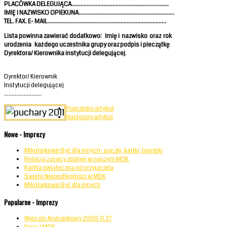
PLACÓWKA DELEGUJĄCA……………………………………………………….
IMIĘ I NAZWISKO OPIEKUNA……………………………………………………...
TEL. FAX. E- MAIL……………………………………………………………………
Lista powinna zawierać dodatkowo: Imię i nazwisko oraz rok
urodzenia każdego uczestnika grupy oraz podpis i pieczątkę
Dyrektora/ Kierownika instytucji delegującej
.
Dyrektor/ Kierownik
Instytucji delegującej
…………………….
Poprzedni artykuł
Następny artykuł
Nowe - Imprezy
Mikołajkowe Być dla innych- paczki, kartki, bombki
Relacja z pracy zdalnej w naszym MDK
Kartka świąteczna od przyjaciela
Święto Niepodległości w MDK
Mikołajkowe Być dla innych
Popularne - Imprezy
Wieczór Andrzejkowy 2009.11.27