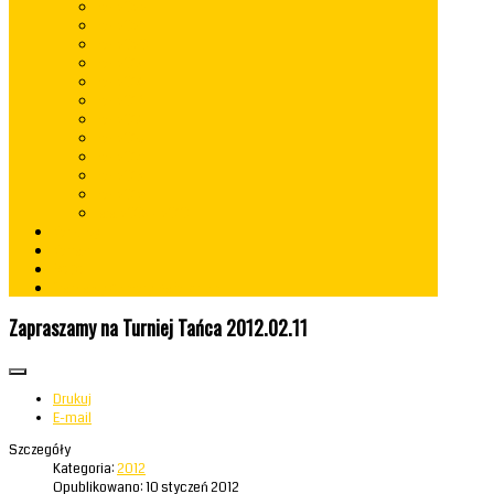
rok 2022
rok 2021
rok 2020
rok 2019
rok 2018
rok 2017
rok 2016
rok 2015
rok 2014
rok 2013
rok 2012
lata 2009 - 2010
Konkursy
Kontakt
RODO
Standardy Ochrony Małoletnich
Zapraszamy na Turniej Tańca 2012.02.11
Drukuj
E-mail
Szczegóły
Kategoria:
2012
Opublikowano: 10 styczeń 2012