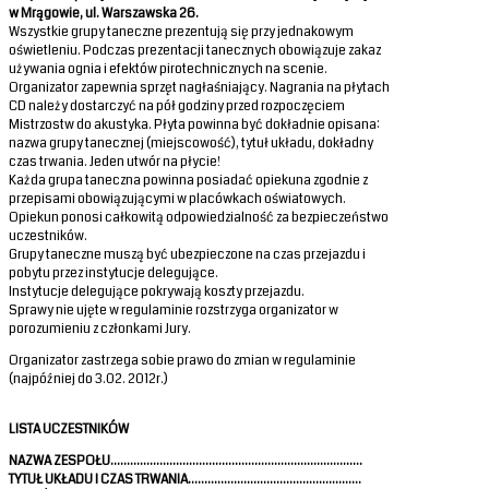
w Mrągowie, ul. Warszawska 26.
Wszystkie grupy taneczne prezentują się przy jednakowym
oświetleniu. Podczas prezentacji tanecznych obowiązuje zakaz
używania ognia i efektów pirotechnicznych na scenie.
Organizator zapewnia sprzęt nagłaśniający. Nagrania na płytach
CD należy dostarczyć na pół godziny przed rozpoczęciem
Mistrzostw do akustyka. Płyta powinna być dokładnie opisana:
nazwa grupy tanecznej (miejscowość), tytuł układu, dokładny
czas trwania. Jeden utwór na płycie!
Każda grupa taneczna powinna posiadać opiekuna zgodnie z
przepisami obowiązującymi w placówkach oświatowych.
Opiekun ponosi całkowitą odpowiedzialność za bezpieczeństwo
uczestników.
Grupy taneczne muszą być ubezpieczone na czas przejazdu i
pobytu przez instytucje delegujące.
Instytucje delegujące pokrywają koszty przejazdu.
Sprawy nie ujęte w regulaminie rozstrzyga organizator w
porozumieniu z członkami Jury.
Organizator zastrzega sobie prawo do zmian w regulaminie
(najpóźniej do 3.02. 2012r.)
LISTA UCZESTNIKÓW
NAZWA ZESPOŁU………………………
…………………………………………..
TYTUŁ UKŁADU I CZAS TRWANIA……………………………………………..