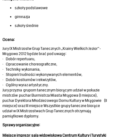
szkoły podstawowe
gimnazja
szkoły średnie
Ocena:
Jury IX Mistrzostw Grup Tanecznych „Krainy Wielkich Jezior”-
Mrągowo 2012 będzie brać pod uwagę:
· Dobór repertuaru,
· Opracowanie choreograficzne,
· Technikę wykonania,
· Stopień trudności wykonywanych elementów,
· Dobór kostiumów i rekwizytów,
· Ogólny wyraz artystyczny.
Jury przyzna grupom tanecznym biorącym udział w pokazie
mistrzów puchar Burmistrza Miasta Mrągowa (I miejsce),
puchar Dyrektora Młodzieżowego Domu Kultury w Mrągowie (II
miejsce) oraz III miejsce Wszystkie grupy taneczne biorące
udział w IX Mistrzostwach Grup Tanecznych otrzymają
pamiątkowe dyplomy.
Sprawy organizacyjne:
Miejsce imprezy: sala widowiskowa Centrum Kultury i Turystyki