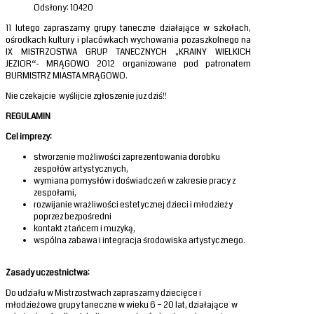
Odsłony: 10420
11 lutego zapraszamy grupy taneczne działające w szkołach,
ośrodkach kultury i placówkach wychowania pozaszkolnego na
IX MISTRZOSTWA GRUP TANECZNYCH „KRAINY WIELKICH
JEZIOR“- MRĄGOWO 2012 organizowane pod patronatem
BURMISTRZ MIASTA MRĄGOWO.
Nie czekajcie wyślijcie zgłoszenie juz dziś!!
REGULAMIN
Cel imprezy:
stworzenie możliwości zaprezentowania dorobku
zespołów artystycznych,
wymiana pomysłów i doświadczeń w zakresie pracy z
zespołami,
rozwijanie wrażliwości estetycznej dzieci i młodzieży
poprzez bezpośredni
kontakt z tańcem i muzyką,
wspólna zabawa i integracja środowiska artystycznego.
Zasady uczestnictwa:
Do udziału w Mistrzostwach zapraszamy dziecięce i
młodzieżowe grupy taneczne w wieku 6 – 20 lat, działające w