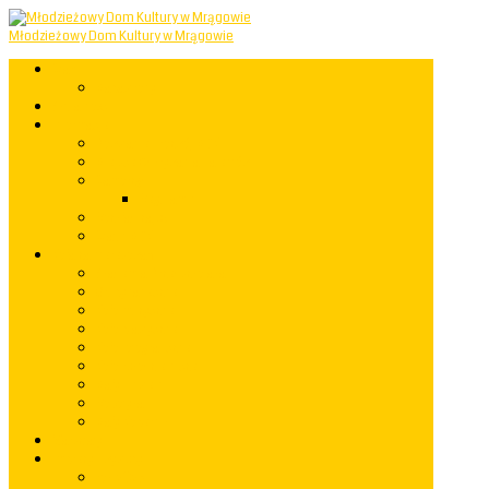
Młodzieżowy Dom Kultury w Mrągowie
Start
Mapastrony
Aktualności
Informacje
Powstanie i rozwój MDK
Miejsce Odkrywania Talentów
Samorząd
Regulamin
Rozkład zajęć
Statut MDK
Koła zainteresowań
Akademia Przedszkolaka
Grupy taneczne
Koło muzyczne
Koło plastyczne
Koło fotograficzne
Koło rękodzielnicze
Mały Einstein
Robotyka
Mały Kopernik
Warsztaty
Imprezy i występy
rok 2023