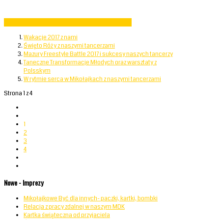
Czytaj więcej: Oferta zajęć w roku szkolnym 2017/2018
Wakacje 2017 z nami
Święto Róży z naszymi tancerzami
Mazury Freestyle Battle 2017 i sukcesy naszych tancerzy
Taneczne Transformacje Młodych oraz warsztaty z
Polsskym
W rytmie serca w Mikołajkach z naszymi tancerzami
Strona 1 z 4
1
2
3
4
Nowe - Imprezy
Mikołajkowe Być dla innych- paczki, kartki, bombki
Relacja z pracy zdalnej w naszym MDK
Kartka świąteczna od przyjaciela