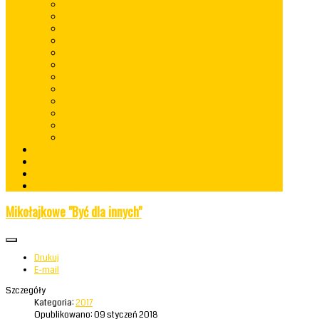
rok 2022
rok 2021
rok 2020
rok 2019
rok 2018
rok 2017
rok 2016
rok 2015
rok 2014
rok 2013
rok 2012
lata 2009 - 2010
Konkursy
Kontakt
RODO
Standardy Ochrony Małoletnich
Mikołajkowe "Być dla innych"
Drukuj
E-mail
Szczegóły
Kategoria:
2017
Opublikowano: 09 styczeń 2018