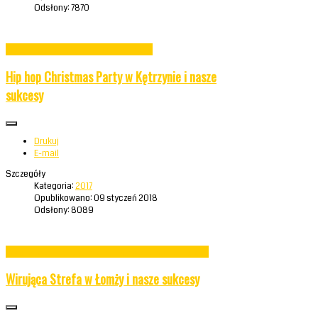
Odsłony: 7870
Czytaj więcej: Mikołajkowe "Być dla innych"
Hip hop Christmas Party w Kętrzynie i nasze
sukcesy
Drukuj
E-mail
Szczegóły
Kategoria:
2017
Opublikowano: 09 styczeń 2018
Odsłony: 8089
Czytaj więcej: Hip hop Christmas Party w Kętrzynie i nasze...
Wirująca Strefa w Łomży i nasze sukcesy