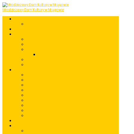
Młodzieżowy Dom Kultury w Mrągowie
Start
Mapastrony
Aktualności
Informacje
Powstanie i rozwój MDK
Miejsce Odkrywania Talentów
Samorząd
Regulamin
Rozkład zajęć
Statut MDK
Koła zainteresowań
Akademia Przedszkolaka
Grupy taneczne
Koło muzyczne
Koło plastyczne
Koło fotograficzne
Koło rękodzielnicze
Mały Einstein
Robotyka
Mały Kopernik
Warsztaty
Imprezy i występy
rok 2023