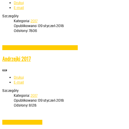
Drukuj
E-mail
Szczegóły
Kategoria:
2017
Opublikowano: 09 styczeń 2018
Odsłony: 7806
Czytaj więcej: Wirująca Strefa w Łomży i nasze sukcesy
Andrzejki 2017
Drukuj
E-mail
Szczegóły
Kategoria:
2017
Opublikowano: 09 styczeń 2018
Odsłony: 8128
Czytaj więcej: Andrzejki 2017